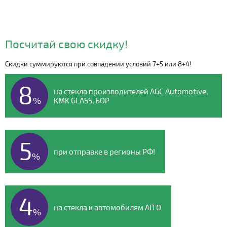
Посчитай свою скидку!
Скидки суммируются при совпадении условий 7+5 или 8+4!
Видео о компании
8
на стекла производителей AGC Automotive,
%
KMK GLASS, БОР
5
при отправке в регионы РФ!
%
4
на стекла к автомобилям AITO
%