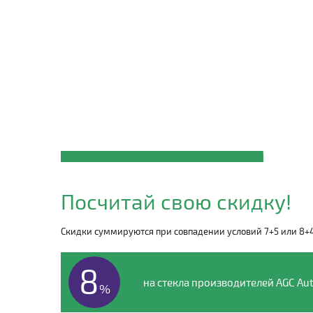
Закажите автостекло
MAYBACH
Посчитай свою скидку!
по телефону
Скидки суммируются при совпадении условий 7+5 или 8+
8 (495) 135-00-54
8
на стекла производителей AGC Aut
%