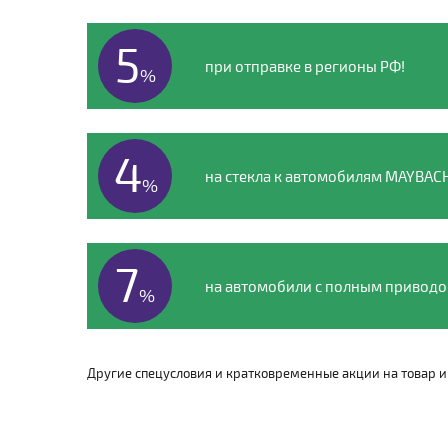
5
при отправке в регионы РФ!
%
4
на стекла к автомобилям MAYBAC
%
7
на автомобили с полным привод
%
Другие спецусловия и кратковременные акции на товар и 