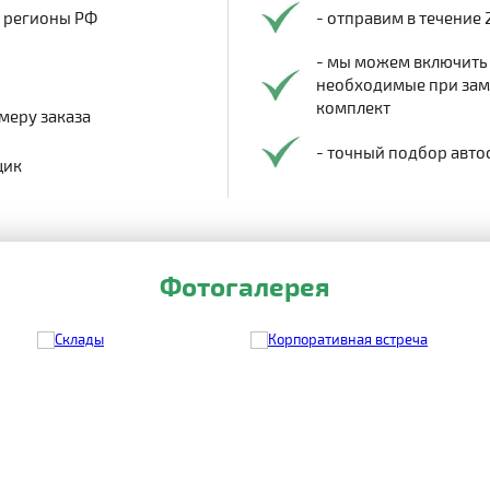
в регионы РФ
- отправим в течение 
- мы можем включить
необходимые при заме
комплект
меру заказа
- точный подбор авто
щик
Фотогалерея