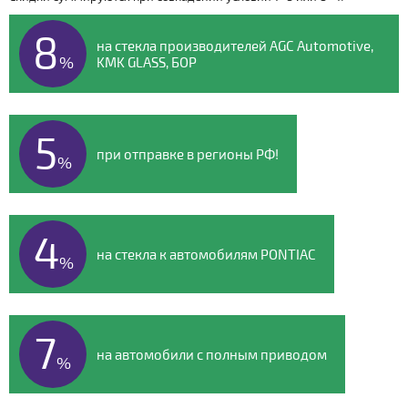
Видео о компании
8
на стекла производителей AGC Automotive,
%
KMK GLASS, БОР
5
при отправке в регионы РФ!
%
4
на стекла к автомобилям PONTIAC
%
7
на автомобили с полным приводом
%