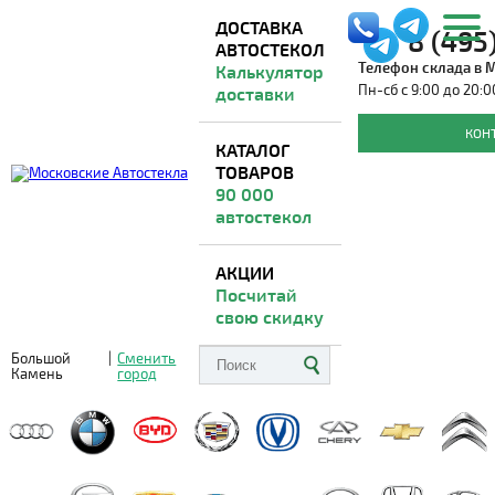
ДОСТАВКА
8 (495
АВТОСТЕКОЛ
Телефон склада в 
Калькулятор
Пн-сб с 9:00 до 20:0
доставки
Автостекла для ACURA
КОН
КАТАЛОГ
ТОВАРОВ
Доставка из Москвы
ВО ВСЕ РЕГИОНЫ
90 000
автостекол
АКЦИИ
Посчитай
свою скидку
Большой
|
Сменить
Камень
город