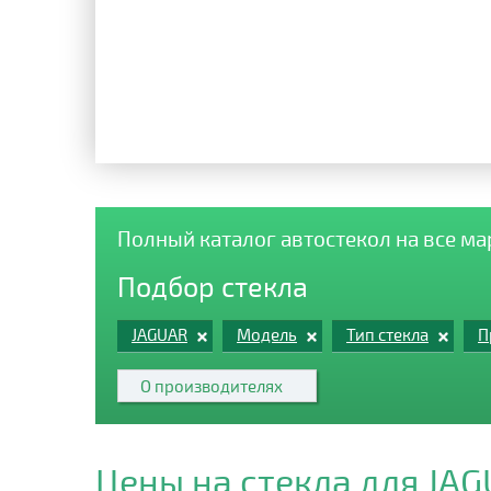
Полный каталог автостекол на все м
Подбор стекла
JAGUAR
Модель
Тип стекла
П
О производителях
Цены на стекла для JA