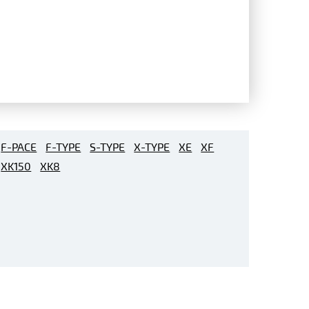
F-PACE
F-TYPE
S-TYPE
X-TYPE
XE
XF
XK150
XK8