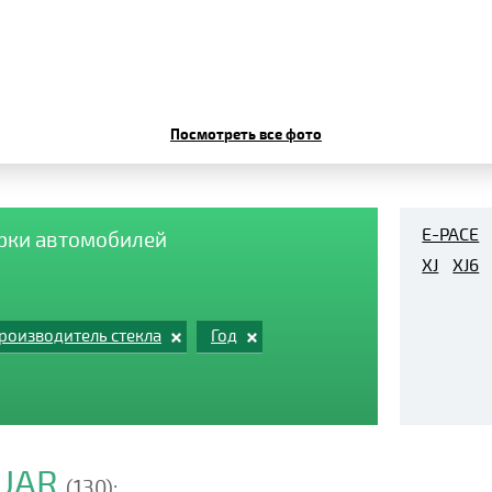
Посмотреть все фото
E-PACE
арки автомобилей
XJ
XJ6
роизводитель стекла
Год
GUAR
(130):