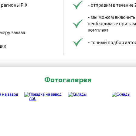
в регионы РФ
- отправим в течение 
- мы можем включить
необходимые при заме
комплект
меру заказа
- точный подбор авто
щик
Фотогалерея