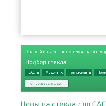
Полный каталог автостекол на все м
Подбор стекла
GAC
Модель
Тип стекла
Прои
О производителях
Цены на стекла для GA