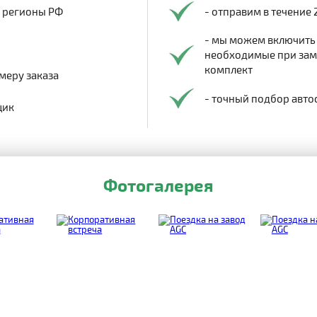
в регионы РФ
- отправим в течение 
- мы можем включить
необходимые при заме
комплект
меру заказа
- точный подбор авто
щик
Фотогалерея