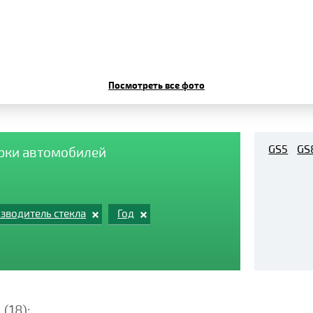
Посмотреть все фото
GS5
GS
арки автомобилей
зводитель стекла
Год
C
(18):