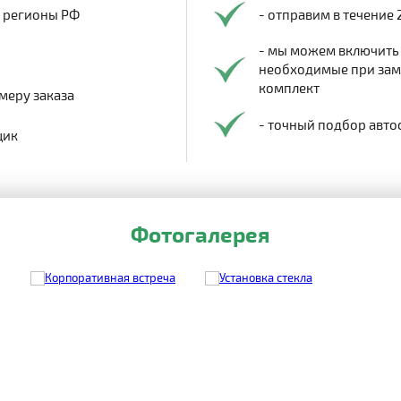
в регионы РФ
- отправим в течение 
- мы можем включить
необходимые при заме
комплект
меру заказа
- точный подбор авто
щик
Фотогалерея