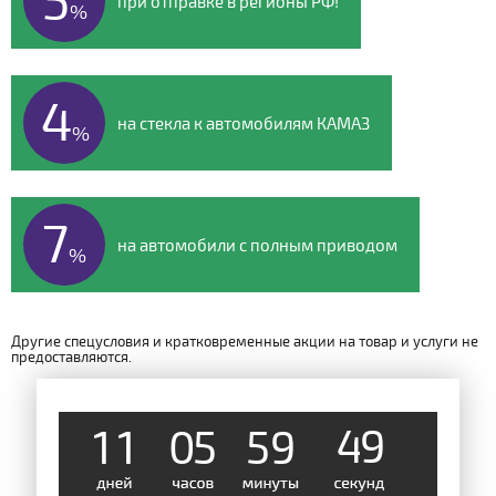
при отправке в регионы РФ!
%
4
на стекла к автомобилям КАМАЗ
%
7
на автомобили с полным приводом
%
Другие спецусловия и кратковременные акции на товар и услуги не
предоставляются.
1
1
0
5
5
9
4
9