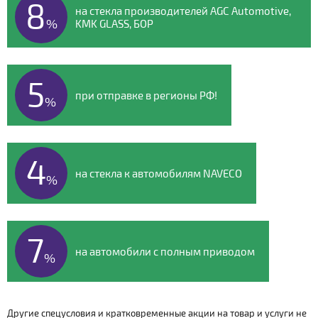
8
на стекла производителей AGC Automotive,
%
KMK GLASS, БОР
5
при отправке в регионы РФ!
%
4
на стекла к автомобилям NAVECO
%
7
на автомобили с полным приводом
%
Другие спецусловия и кратковременные акции на товар и услуги не