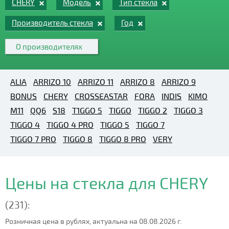
CHERY
Модель
Тип стекла
Производитель стекла
Год
О производителях
ALIA
ARRIZO 10
ARRIZO 11
ARRIZO 8
ARRIZO 9
BONUS
CHERY
CROSSEASTAR
FORA
INDIS
KIMO
M11
QQ6
S18
T1GGO 5
TIGGO
TIGGO 2
TIGGO 3
TIGGO 4
TIGGO 4 PRO
TIGGO 5
TIGGO 7
TIGGO 7 PRO
TIGGO 8
TIGGO 8 PRO
VERY
Цены на стекла для CHERY
(231):
Розничная цена в рублях, актуальна на 08.08.2026 г.