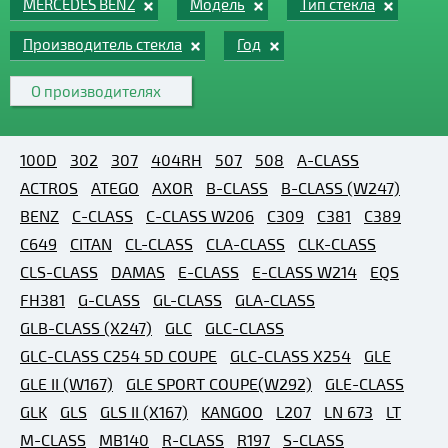
MERCEDES BENZ
Модель
Тип стекла
Производитель стекла
Год
О производителях
100D
302
307
404RH
507
508
A-CLASS
ACTROS
ATEGO
AXOR
B-CLASS
B-CLASS (W247)
BENZ
C-CLASS
C-CLASS W206
C309
C381
C389
C649
CITAN
CL-CLASS
CLA-CLASS
CLK-CLASS
CLS-CLASS
DAMAS
E-CLASS
E-CLASS W214
EQS
FH381
G-CLASS
GL-CLASS
GLA-CLASS
GLB-CLASS (X247)
GLC
GLC-CLASS
GLC-CLASS C254 5D COUPE
GLC-CLASS X254
GLE
GLE II (W167)
GLE SPORT COUPE(W292)
GLE-CLASS
GLK
GLS
GLS II (X167)
KANGOO
L207
LN 673
LT
M-CLASS
MB140
R-CLASS
R197
S-CLASS