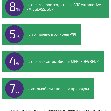
8
на стекла производителей AGC Automotive,
%
KMK GLASS, БОР
5
при отправке в регионы РФ!
%
4
на стекла к автомобилям MERCEDES BENZ
%
7
на автомобили с полным приводом
%
Другие спецусловия и кратковременные акции на товар и услуги не